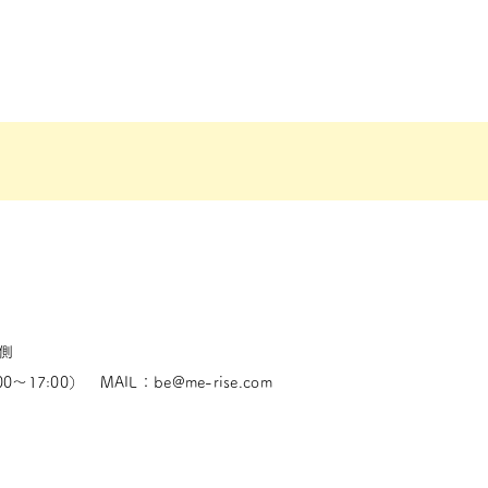
東側
0～17:00） MAIL：
be@me-rise.com