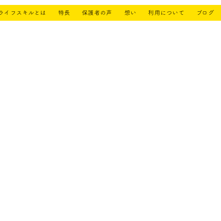
ライフスキルとは
特長
保護者の声
想い
利用について
ブログ
beみ・らいずブログ